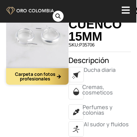
CANDONG
CUENCO
15MM
SKU:P35706
Descripción
Ducha diaria
Carpeta con fotos
profesionales
Cremas,
cosmeticos
Perfumes y
colonias
Al sudor y fluidos