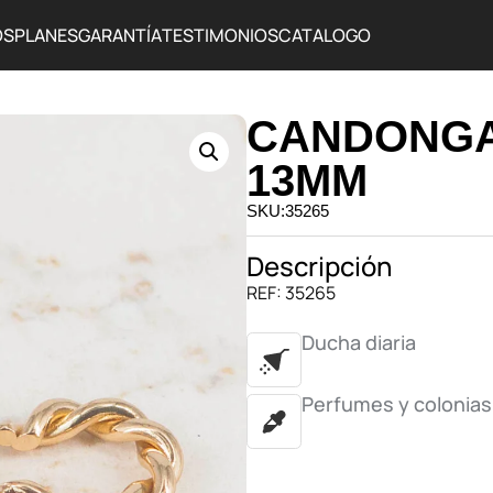
OS
PLANES
GARANTÍA
TESTIMONIOS
CATALOGO
CANDONGA
13MM
SKU:35265
Descripción
REF: 35265
Ducha diaria
Perfumes y colonias