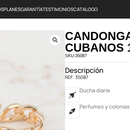
OS
PLANES
GARANTÍA
TESTIMONIOS
CATALOGO
CANDONGA
CUBANOS 
SKU:35087
Descripción
REF: 35087
Ducha diaria
Perfumes y colonias