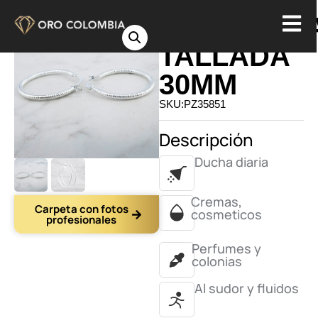
CANDONG
TALLADA
30MM
SKU:PZ35851
Descripción
Ducha diaria
Cremas,
Carpeta con fotos
cosmeticos
profesionales
Perfumes y
colonias
Al sudor y fluidos