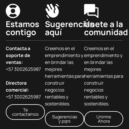
Estamos
Sugerencias
Únete a la
contigo
aquí
comunidad
Contacta a
Creemos en el
Creemos en el
soporte de
emprendimiento y
emprendimiento y
ventas:
en brindar las
en brindar las
+57 3002625987
mejores
mejores
herramientas para
herramientas para
Directora
construir
construir
comercial:
negocios
negocios
+57 3002625987
rentables y
rentables y
sostenibles.
sostenibles.
Te
contactamos
Sugerencias
Unirme
y pqrs
Ahora