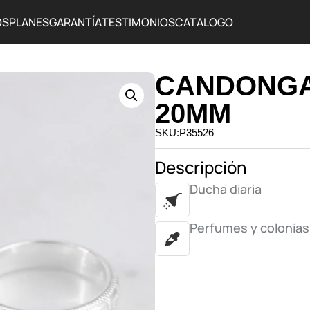
OS
PLANES
GARANTÍA
TESTIMONIOS
CATALOGO
CANDONGA
20MM
SKU:P35526
Descripción
Ducha diaria
Perfumes y colonias