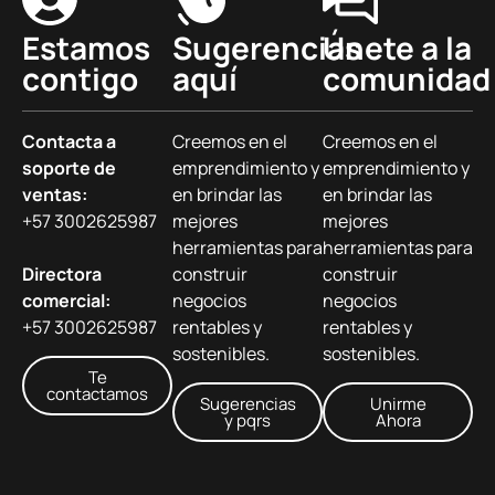
Estamos
Sugerencias
Únete a la
contigo
aquí
comunidad
Contacta a
Creemos en el
Creemos en el
soporte de
emprendimiento y
emprendimiento y
ventas:
en brindar las
en brindar las
+57 3002625987
mejores
mejores
herramientas para
herramientas para
Directora
construir
construir
comercial:
negocios
negocios
+57 3002625987
rentables y
rentables y
sostenibles.
sostenibles.
Te
contactamos
Sugerencias
Unirme
y pqrs
Ahora