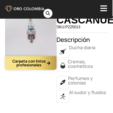
CHARM
CASCANU
SKU:PZ25013
Descripción
Ducha diaria
Carpeta con fotos
Cremas,
profesionales
cosmeticos
Perfumes y
colonias
Al sudor y fluidos