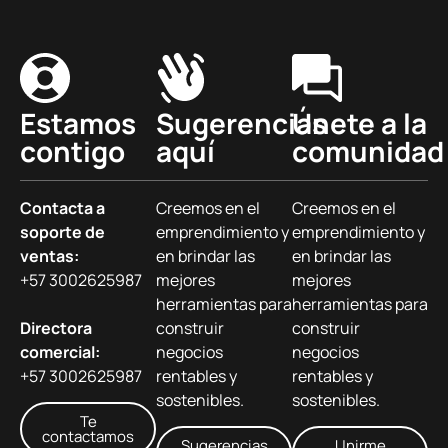
Estamos
Sugerencias
Únete a la
contigo
aquí
comunidad
Contacta a
Creemos en el
Creemos en el
soporte de
emprendimiento y
emprendimiento y
ventas:
en brindar las
en brindar las
+57 3002625987
mejores
mejores
herramientas para
herramientas para
Directora
construir
construir
comercial:
negocios
negocios
+57 3002625987
rentables y
rentables y
sostenibles.
sostenibles.
Te
contactamos
Sugerencias
Unirme