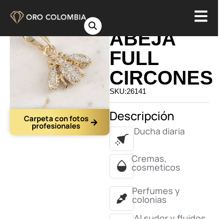
DIJE
ABEJA
FULL
CIRCONES
SKU:26141
Descripción
Carpeta con fotos
profesionales
Ducha diaria
Cremas,
cosmeticos
Perfumes y
colonias
Al sudor y fluidos