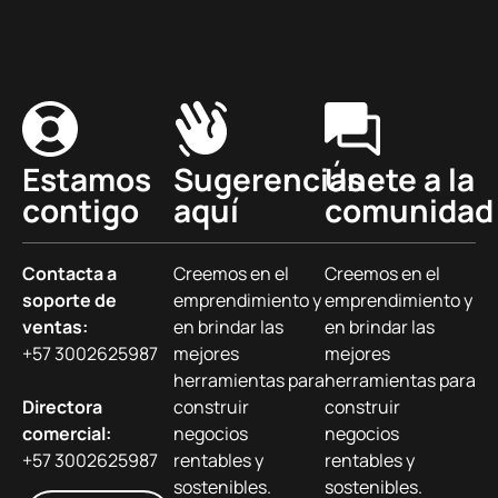
Estamos
Sugerencias
Únete a la
contigo
aquí
comunidad
Contacta a
Creemos en el
Creemos en el
soporte de
emprendimiento y
emprendimiento y
ventas:
en brindar las
en brindar las
+57 3002625987
mejores
mejores
herramientas para
herramientas para
Directora
construir
construir
comercial:
negocios
negocios
+57 3002625987
rentables y
rentables y
sostenibles.
sostenibles.