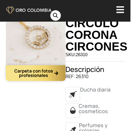
DIJE
CIRCULO
CORONA
CIRCONES
SKU:26310
Descripción
Carpeta con fotos
profesionales
REF: 26310
Ducha diaria
Cremas,
cosmeticos
Perfumes y
colonias