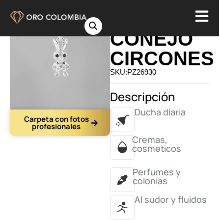
DIJE
CONEJO
CIRCONES
SKU:PZ26930
Descripción
Ducha diaria
Carpeta con fotos
profesionales
Cremas,
cosmeticos
Perfumes y
colonias
Al sudor y fluidos