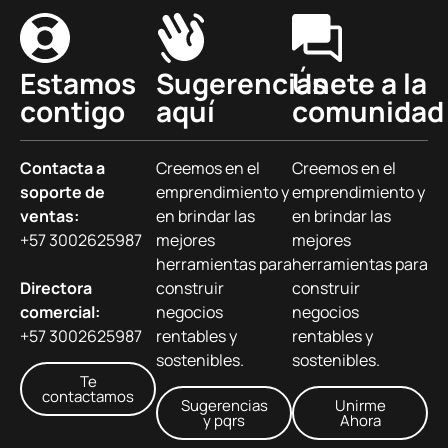
Estamos
Sugerencias
Únete a la
contigo
aquí
comunidad
Contacta a
Creemos en el
Creemos en el
soporte de
emprendimiento y
emprendimiento y
ventas:
en brindar las
en brindar las
+57 3002625987
mejores
mejores
herramientas para
herramientas para
Directora
construir
construir
comercial:
negocios
negocios
+57 3002625987
rentables y
rentables y
sostenibles.
sostenibles.
Te
contactamos
Sugerencias
Unirme
y pqrs
Ahora