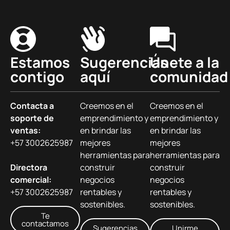
Estamos
Sugerencias
Únete a la
contigo
aquí
comunidad
Contacta a
Creemos en el
Creemos en el
soporte de
emprendimiento y
emprendimiento y
ventas:
en brindar las
en brindar las
+57 3002625987
mejores
mejores
herramientas para
herramientas para
Directora
construir
construir
comercial:
negocios
negocios
+57 3002625987
rentables y
rentables y
sostenibles.
sostenibles.
Te
contactamos
Sugerencias
Unirme