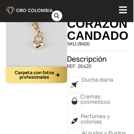
DIJE
CORAZON
CANDADO
SKU:26420
Descripción
REF: 26420
Carpeta con fotos
profesionales
Ducha diaria
Cremas,
cosmeticos
Perfumes y
colonias
Al sudor y fluidos