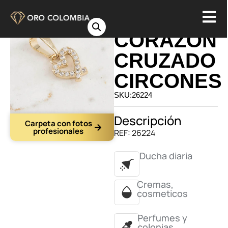
DIJE
CORAZON
CRUZADO
CIRCONES
SKU:26224
Descripción
Carpeta con fotos
profesionales
REF: 26224
Ducha diaria
Cremas,
cosmeticos
Perfumes y
colonias