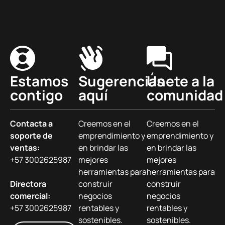
Estamos
Sugerencias
Únete a la
contigo
aquí
comunidad
Contacta a
Creemos en el
Creemos en el
soporte de
emprendimiento y
emprendimiento y
ventas:
en brindar las
en brindar las
+57 3002625987
mejores
mejores
herramientas para
herramientas para
Directora
construir
construir
comercial:
negocios
negocios
+57 3002625987
rentables y
rentables y
sostenibles.
sostenibles.