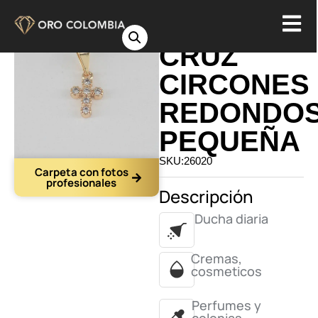
DIJE
CRUZ
CIRCONES
REDONDO
PEQUEÑA
SKU:26020
Carpeta con fotos
profesionales
Descripción
Ducha diaria
Cremas,
cosmeticos
Perfumes y