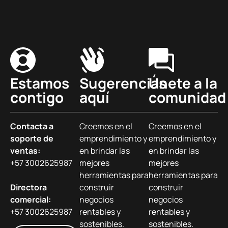
Estamos
Sugerencias
Únete a la
contigo
aquí
comunidad
Contacta a
Creemos en el
Creemos en el
soporte de
emprendimiento y
emprendimiento y
ventas:
en brindar las
en brindar las
+57 3002625987
mejores
mejores
herramientas para
herramientas para
Directora
construir
construir
comercial:
negocios
negocios
+57 3002625987
rentables y
rentables y
sostenibles.
sostenibles.