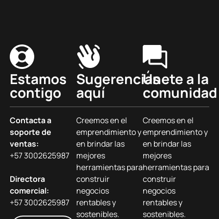
Estamos
Sugerencias
Únete a la
contigo
aquí
comunidad
Contacta a
Creemos en el
Creemos en el
soporte de
emprendimiento y
emprendimiento y
ventas:
en brindar las
en brindar las
+57 3002625987
mejores
mejores
herramientas para
herramientas para
Directora
construir
construir
comercial:
negocios
negocios
+57 3002625987
rentables y
rentables y
sostenibles.
sostenibles.