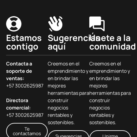
Estamos
Sugerencias
Únete a la
contigo
aquí
comunidad
Contacta a
Creemos en el
Creemos en el
soporte de
emprendimiento y
emprendimiento y
ventas:
en brindar las
en brindar las
+57 3002625987
mejores
mejores
herramientas para
herramientas para
Directora
construir
construir
comercial:
negocios
negocios
+57 3002625987
rentables y
rentables y
sostenibles.
sostenibles.
Te
contactamos
Sugerencias
Unirme