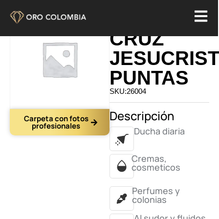
DIJE
CRUZ
JESUCRIS
PUNTAS
SKU:26004
Descripción
Carpeta con fotos
profesionales
Ducha diaria
Cremas,
cosmeticos
Perfumes y
colonias
Al sudor y fluidos