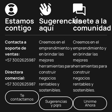
Estamos
Sugerencias
Únete a la
contigo
aquí
comunidad
Contacta a
Creemos en el
Creemos en el
soporte de
emprendimiento y
emprendimiento y
ventas:
en brindar las
en brindar las
+57 3002625987
mejores
mejores
herramientas para
herramientas para
Directora
construir
construir
comercial:
negocios
negocios
+57 3002625987
rentables y
rentables y
sostenibles.
sostenibles.
Te
contactamos
Sugerencias
Unirme
y pqrs
Ahora