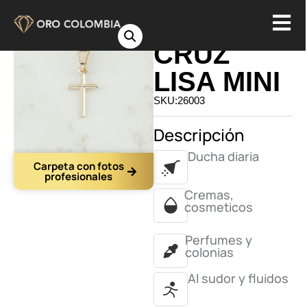
DIJE
CRUZ
LISA MINI
SKU:26003
Descripción
Ducha diaria
Carpeta con fotos
profesionales
Cremas,
cosmeticos
Perfumes y
colonias
Al sudor y fluidos