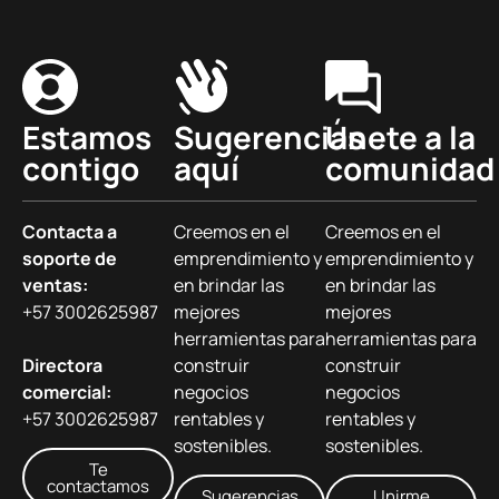
Estamos
Sugerencias
Únete a la
contigo
aquí
comunidad
Contacta a
Creemos en el
Creemos en el
soporte de
emprendimiento y
emprendimiento y
ventas:
en brindar las
en brindar las
+57 3002625987
mejores
mejores
herramientas para
herramientas para
Directora
construir
construir
comercial:
negocios
negocios
+57 3002625987
rentables y
rentables y
sostenibles.
sostenibles.
Te
contactamos
Sugerencias
Unirme