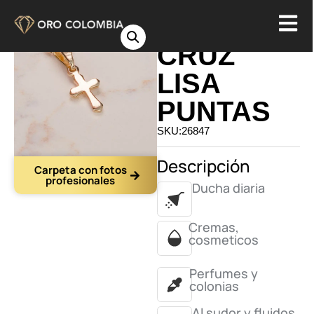
DIJE
CRUZ
LISA
PUNTAS
SKU:26847
Descripción
Carpeta con fotos
profesionales
Ducha diaria
Cremas,
cosmeticos
Perfumes y
colonias
Al sudor y fluidos