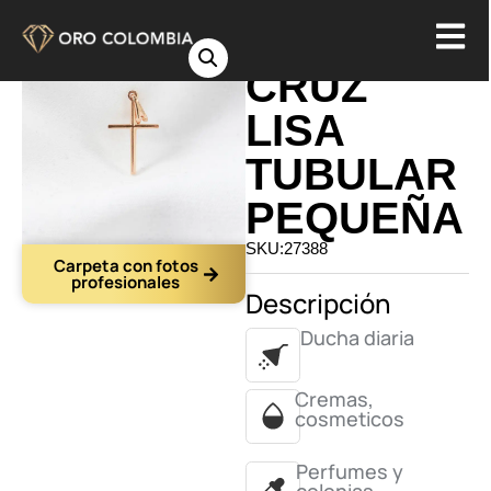
DIJE
CRUZ
LISA
TUBULAR
PEQUEÑA
SKU:27388
Carpeta con fotos
profesionales
Descripción
Ducha diaria
Cremas,
cosmeticos
Perfumes y