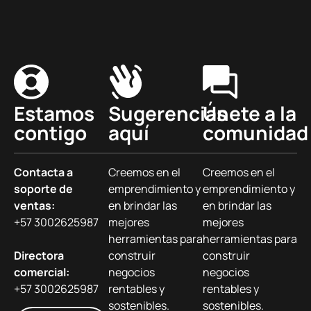
Estamos
Sugerencias
Únete a la
contigo
aquí
comunidad
Contacta a
Creemos en el
Creemos en el
soporte de
emprendimiento y
emprendimiento y
ventas:
en brindar las
en brindar las
+57 3002625987
mejores
mejores
herramientas para
herramientas para
Directora
construir
construir
comercial:
negocios
negocios
+57 3002625987
rentables y
rentables y
sostenibles.
sostenibles.