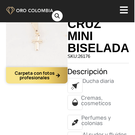
DIJE
CRUZ
MINI
BISELADA
SKU:26176
Descripción
Carpeta con fotos
profesionales
Ducha diaria
Cremas,
cosmeticos
Perfumes y
colonias
Al sudor y fluidos