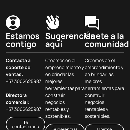
Estamos
Sugerencias
Únete a la
contigo
aquí
comunidad
Contacta a
Creemos en el
Creemos en el
soporte de
emprendimiento y
emprendimiento y
ventas:
en brindar las
en brindar las
+57 3002625987
mejores
mejores
herramientas para
herramientas para
Directora
construir
construir
comercial:
negocios
negocios
+57 3002625987
rentables y
rentables y
sostenibles.
sostenibles.
Te
contactamos
Sugerencias
Unirme