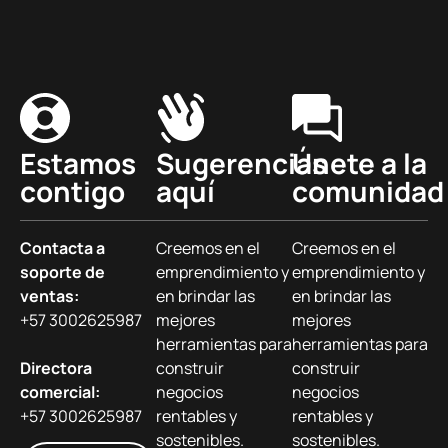
Estamos
Sugerencias
Únete a la
contigo
aquí
comunidad
Contacta a
Creemos en el
Creemos en el
soporte de
emprendimiento y
emprendimiento y
ventas:
en brindar las
en brindar las
+57 3002625987
mejores
mejores
herramientas para
herramientas para
Directora
construir
construir
comercial:
negocios
negocios
+57 3002625987
rentables y
rentables y
sostenibles.
sostenibles.