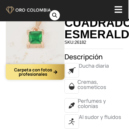
DIJE
CUADRAD
ESMERAL
SKU:26182
Descripción
Ducha diaria
Carpeta con fotos
profesionales
Cremas,
cosmeticos
Perfumes y
colonias
Al sudor y fluidos