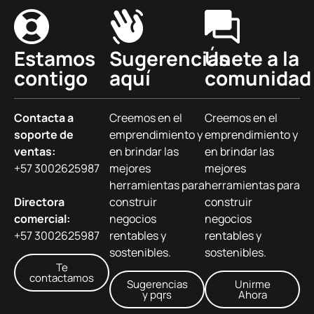
Estamos
Sugerencias
Únete a la
contigo
aquí
comunidad
Contacta a
Creemos en el
Creemos en el
soporte de
emprendimiento y
emprendimiento y
ventas:
en brindar las
en brindar las
+57 3002625987
mejores
mejores
herramientas para
herramientas para
Directora
construir
construir
comercial:
negocios
negocios
+57 3002625987
rentables y
rentables y
sostenibles.
sostenibles.
Te
contactamos
Sugerencias
Unirme
y pqrs
Ahora