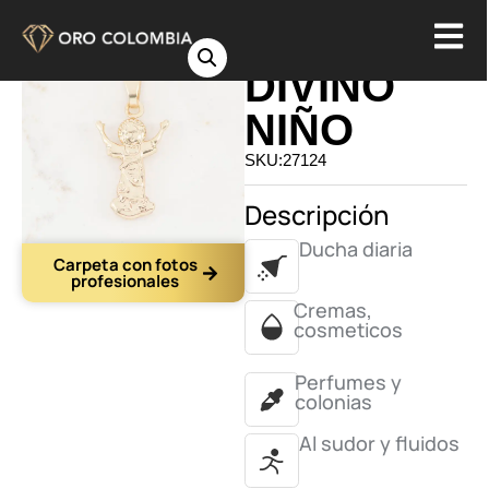
DIJE
DIVINO
NIÑO
SKU:27124
Descripción
Ducha diaria
Carpeta con fotos
profesionales
Cremas,
cosmeticos
Perfumes y
colonias
Al sudor y fluidos