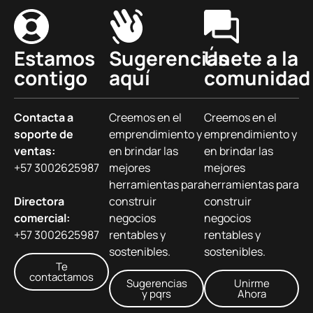
Estamos
Sugerencias
Únete a la
contigo
aquí
comunidad
Contacta a
Creemos en el
Creemos en el
soporte de
emprendimiento y
emprendimiento y
ventas:
en brindar las
en brindar las
+57 3002625987
mejores
mejores
herramientas para
herramientas para
Directora
construir
construir
comercial:
negocios
negocios
+57 3002625987
rentables y
rentables y
sostenibles.
sostenibles.
Te
contactamos
Sugerencias
Unirme
y pqrs
Ahora