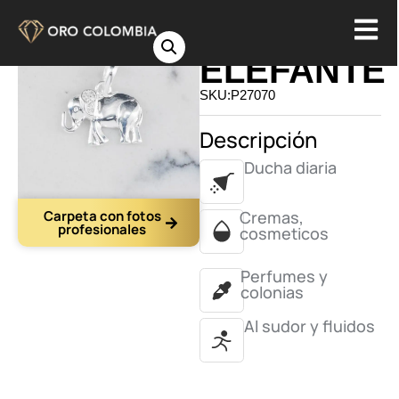
DIJE
ELEFANTE
SKU:P27070
Descripción
Ducha diaria
Carpeta con fotos
Cremas,
profesionales
cosmeticos
Perfumes y
colonias
Al sudor y fluidos