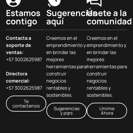
Estamos
Sugerencias
Únete a la
contigo
aquí
comunidad
Contacta a
Creemos en el
Creemos en el
soporte de
emprendimiento y
emprendimiento y
ventas:
en brindar las
en brindar las
+57 3002625987
mejores
mejores
herramientas para
herramientas para
Directora
construir
construir
comercial:
negocios
negocios
+57 3002625987
rentables y
rentables y
sostenibles.
sostenibles.
Te
contactamos
Sugerencias
Unirme
y pqrs
Ahora