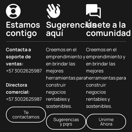
Estamos
Sugerencias
Únete a la
contigo
aquí
comunidad
Contacta a
Creemos en el
Creemos en el
soporte de
emprendimiento y
emprendimiento y
ventas:
en brindar las
en brindar las
+57 3002625987
mejores
mejores
herramientas para
herramientas para
Directora
construir
construir
comercial:
negocios
negocios
+57 3002625987
rentables y
rentables y
sostenibles.
sostenibles.
Te
contactamos
Sugerencias
Unirme
y pqrs
Ahora