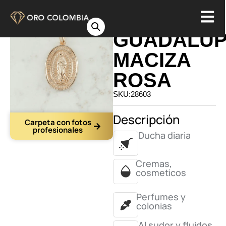
DIJE
GUADALU
MACIZA
ROSA
SKU:28603
Descripción
Carpeta con fotos
profesionales
Ducha diaria
Cremas,
cosmeticos
Perfumes y
colonias
Al sudor y fluidos