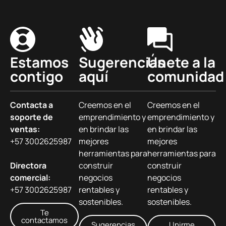
Estamos
Sugerencias
Únete a la
contigo
aquí
comunidad
Contacta a
Creemos en el
Creemos en el
soporte de
emprendimiento y
emprendimiento y
ventas:
en brindar las
en brindar las
+57 3002625987
mejores
mejores
herramientas para
herramientas para
Directora
construir
construir
comercial:
negocios
negocios
+57 3002625987
rentables y
rentables y
sostenibles.
sostenibles.
Te
contactamos
Sugerencias
Unirme