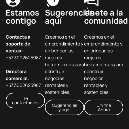
Estamos
Sugerencias
Únete a la
contigo
aquí
comunidad
Contacta a
Creemos en el
Creemos en el
soporte de
emprendimiento y
emprendimiento y
ventas:
en brindar las
en brindar las
+57 3002625987
mejores
mejores
herramientas para
herramientas para
Directora
construir
construir
comercial:
negocios
negocios
+57 3002625987
rentables y
rentables y
sostenibles.
sostenibles.
Te
contactamos
Sugerencias
Unirme
y pqrs
Ahora