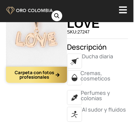
DIJE
LOVE
SKU:27247
Descripción
Ducha diaria
Carpeta con fotos
Cremas,
profesionales
cosmeticos
Perfumes y
colonias
Al sudor y fluidos