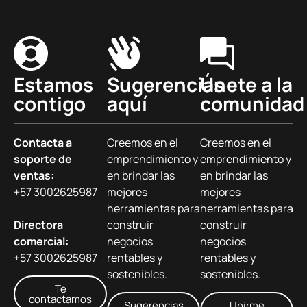
Estamos
Sugerencias
Únete a la
contigo
aquí
comunidad
Contacta a
Creemos en el
Creemos en el
soporte de
emprendimiento y
emprendimiento y
ventas:
en brindar las
en brindar las
+57 3002625987
mejores
mejores
herramientas para
herramientas para
Directora
construir
construir
comercial:
negocios
negocios
+57 3002625987
rentables y
rentables y
sostenibles.
sostenibles.
Te
contactamos
Sugerencias
Unirme