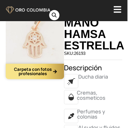
DIJE
MANO
HAMSA
ESTRELLA
SKU:26193
Descripción
Carpeta con fotos
profesionales
Ducha diaria
Cremas,
cosmeticos
Perfumes y
colonias
Al sudor y fluidos