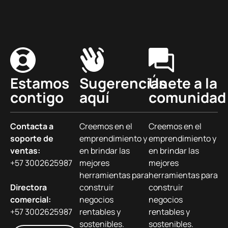
Estamos
Sugerencias
Únete a la
contigo
aquí
comunidad
Contacta a
Creemos en el
Creemos en el
soporte de
emprendimiento y
emprendimiento y
ventas:
en brindar las
en brindar las
+57 3002625987
mejores
mejores
herramientas para
herramientas para
Directora
construir
construir
comercial:
negocios
negocios
+57 3002625987
rentables y
rentables y
sostenibles.
sostenibles.