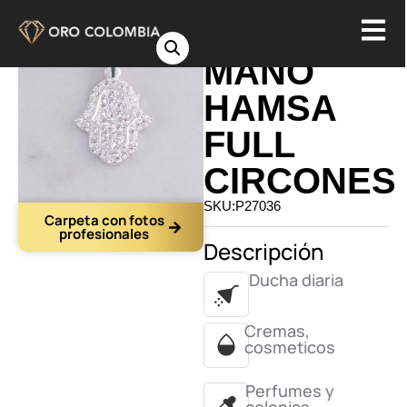
DIJE
MANO
HAMSA
FULL
CIRCONES
SKU:P27036
Carpeta con fotos
profesionales
Descripción
Ducha diaria
Cremas,
cosmeticos
Perfumes y