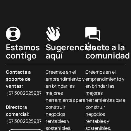
Estamos
Sugerencias
Únete a la
contigo
aquí
comunidad
Contacta a
Creemos en el
Creemos en el
soporte de
emprendimiento y
emprendimiento y
ventas:
en brindar las
en brindar las
+57 3002625987
mejores
mejores
herramientas para
herramientas para
Directora
construir
construir
comercial:
negocios
negocios
+57 3002625987
rentables y
rentables y
sostenibles.
sostenibles.