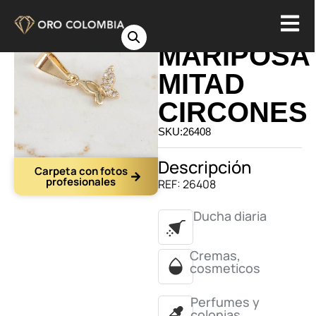
DIJE
MARIPOSA
MITAD
CIRCONES
SKU:26408
Descripción
Carpeta con fotos
profesionales
REF: 26408
Ducha diaria
Cremas,
cosmeticos
Perfumes y
colonias