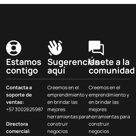
Estamos
Sugerencias
Únete a la
contigo
aquí
comunidad
Contacta a
Creemos en el
Creemos en el
soporte de
emprendimiento y
emprendimiento y
ventas:
en brindar las
en brindar las
+57 3002625987
mejores
mejores
herramientas para
herramientas para
Directora
construir
construir
comercial:
negocios
negocios