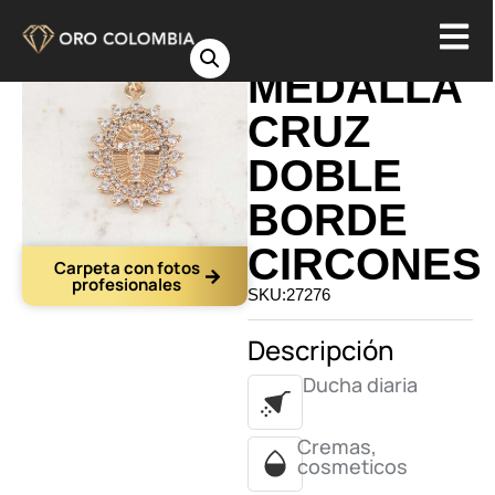
DIJE
MEDALLA
CRUZ
DOBLE
BORDE
CIRCONES
Carpeta con fotos
profesionales
SKU:27276
Descripción
Ducha diaria
Cremas,
cosmeticos