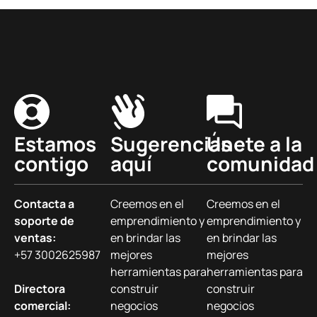
Estamos
Sugerencias
Únete a la
contigo
aquí
comunidad
Contacta a
Creemos en el
Creemos en el
soporte de
emprendimiento y
emprendimiento y
ventas:
en brindar las
en brindar las
+57 3002625987
mejores
mejores
herramientas para
herramientas para
Directora
construir
construir
comercial:
negocios
negocios