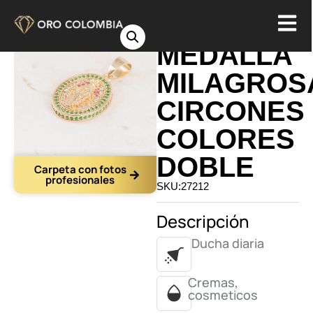
DIJE
MEDALLA
MILAGROS
CIRCONES
COLORES
DOBLE
Carpeta con fotos
profesionales
SKU:27212
Descripción
Ducha diaria
Cremas,
cosmeticos