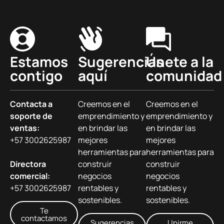
Estamos
Sugerencias
Únete a la
contigo
aquí
comunidad
Contacta a
Creemos en el
Creemos en el
soporte de
emprendimiento y
emprendimiento y
ventas:
en brindar las
en brindar las
+57 3002625987
mejores
mejores
herramientas para
herramientas para
Directora
construir
construir
comercial:
negocios
negocios
+57 3002625987
rentables y
rentables y
sostenibles.
sostenibles.
Te
contactamos
Sugerencias
Unirme