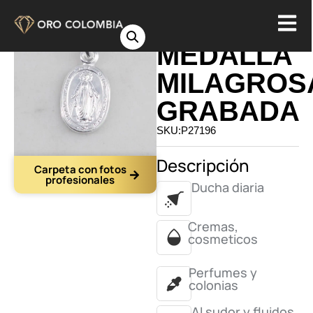
DIJE
MEDALLA
MILAGROS
GRABADA
SKU:P27196
Descripción
Carpeta con fotos
profesionales
Ducha diaria
Cremas,
cosmeticos
Perfumes y
colonias
Al sudor y fluidos