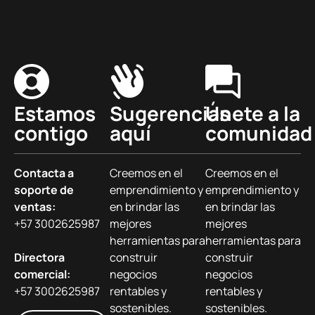
Estamos
Sugerencias
Únete a la
contigo
aquí
comunidad
Contacta a
Creemos en el
Creemos en el
soporte de
emprendimiento y
emprendimiento y
ventas:
en brindar las
en brindar las
+57 3002625987
mejores
mejores
herramientas para
herramientas para
Directora
construir
construir
comercial:
negocios
negocios
+57 3002625987
rentables y
rentables y
sostenibles.
sostenibles.