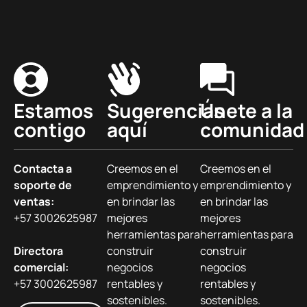
Estamos
Sugerencias
Únete a la
contigo
aquí
comunidad
Contacta a
Creemos en el
Creemos en el
soporte de
emprendimiento y
emprendimiento y
ventas:
en brindar las
en brindar las
+57 3002625987
mejores
mejores
herramientas para
herramientas para
Directora
construir
construir
comercial:
negocios
negocios
+57 3002625987
rentables y
rentables y
sostenibles.
sostenibles.