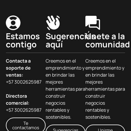
Estamos
Sugerencias
Únete a la
contigo
aquí
comunidad
Contacta a
Creemos en el
Creemos en el
soporte de
emprendimiento y
emprendimiento y
ventas:
en brindar las
en brindar las
+57 3002625987
mejores
mejores
herramientas para
herramientas para
Directora
construir
construir
comercial:
negocios
negocios
+57 3002625987
rentables y
rentables y
sostenibles.
sostenibles.
Te
contactamos
Sugerencias
Unirme