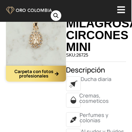
DIJE
MILAGROS
CIRCONES
MINI
SKU:26725
Descripción
Carpeta con fotos
profesionales
Ducha diaria
Cremas,
cosmeticos
Perfumes y
colonias
Al sudor y fluidos