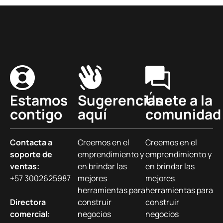
Estamos
Sugerencias
Únete a la
contigo
aquí
comunidad
Contacta a
Creemos en el
Creemos en el
soporte de
emprendimiento y
emprendimiento y
ventas:
en brindar las
en brindar las
+57 3002625987
mejores
mejores
herramientas para
herramientas para
Directora
construir
construir
comercial:
negocios
negocios