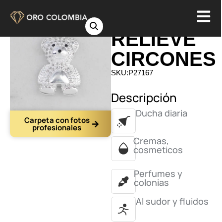
DIJE OSO
RELIEVE
CIRCONES
SKU:P27167
Descripción
Ducha diaria
Carpeta con fotos
profesionales
Cremas,
cosmeticos
Perfumes y
colonias
Al sudor y fluidos