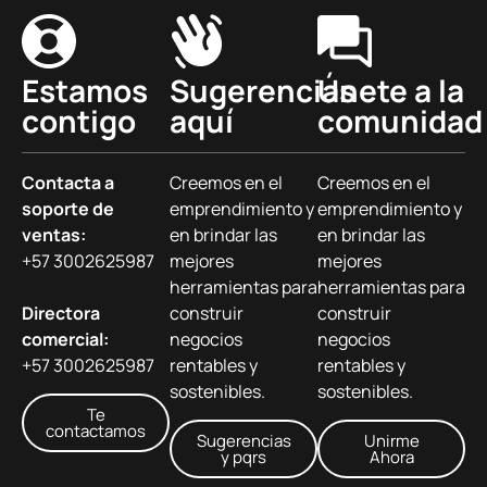
Estamos
Sugerencias
Únete a la
contigo
aquí
comunidad
Contacta a
Creemos en el
Creemos en el
soporte de
emprendimiento y
emprendimiento y
ventas:
en brindar las
en brindar las
+57 3002625987
mejores
mejores
herramientas para
herramientas para
Directora
construir
construir
comercial:
negocios
negocios
+57 3002625987
rentables y
rentables y
sostenibles.
sostenibles.
Te
contactamos
Sugerencias
Unirme
y pqrs
Ahora