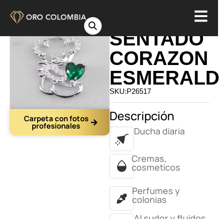
DIJE OSO
SENTADO
CORAZON
ESMERAL
SKU:P26517
Descripción
Carpeta con fotos
profesionales
Ducha diaria
Cremas,
cosmeticos
Perfumes y
colonias
Al sudor y fluidos