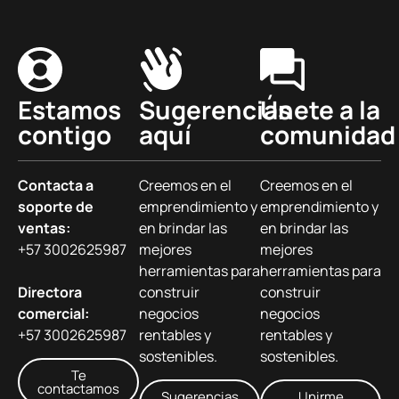
Estamos
Sugerencias
Únete a la
contigo
aquí
comunidad
Contacta a
Creemos en el
Creemos en el
soporte de
emprendimiento y
emprendimiento y
ventas:
en brindar las
en brindar las
+57 3002625987
mejores
mejores
herramientas para
herramientas para
Directora
construir
construir
comercial:
negocios
negocios
+57 3002625987
rentables y
rentables y
sostenibles.
sostenibles.
Te
contactamos
Sugerencias
Unirme