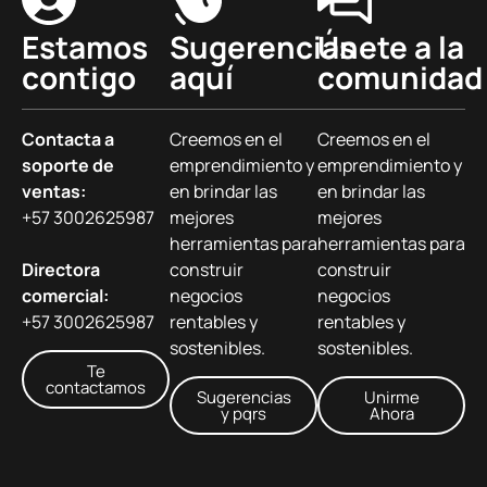
Estamos
Sugerencias
Únete a la
contigo
aquí
comunidad
Contacta a
Creemos en el
Creemos en el
soporte de
emprendimiento y
emprendimiento y
ventas:
en brindar las
en brindar las
+57 3002625987
mejores
mejores
herramientas para
herramientas para
Directora
construir
construir
comercial:
negocios
negocios
+57 3002625987
rentables y
rentables y
sostenibles.
sostenibles.
Te
contactamos
Sugerencias
Unirme
y pqrs
Ahora