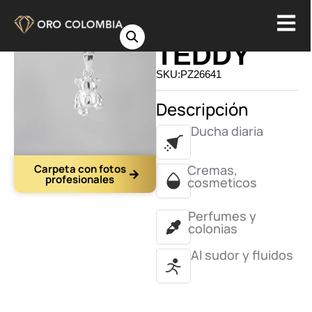
DIJE OSO
TEDDY
SKU:PZ26641
Descripción
Ducha diaria
Carpeta con fotos
Cremas,
profesionales
cosmeticos
Perfumes y
colonias
Al sudor y fluidos