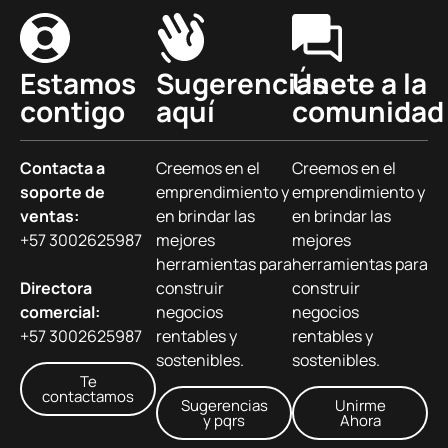
Estamos
Sugerencias
Únete a la
contigo
aquí
comunidad
Contacta a
Creemos en el
Creemos en el
soporte de
emprendimiento y
emprendimiento y
ventas:
en brindar las
en brindar las
+57 3002625987
mejores
mejores
herramientas para
herramientas para
Directora
construir
construir
comercial:
negocios
negocios
+57 3002625987
rentables y
rentables y
sostenibles.
sostenibles.
Te
contactamos
Sugerencias
Unirme
y pqrs
Ahora