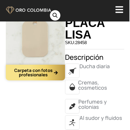
DIJE
PLACA
LISA
SKU:28458
Descripción
Ducha diaria
Carpeta con fotos
profesionales
Cremas,
cosmeticos
Perfumes y
colonias
Al sudor y fluidos