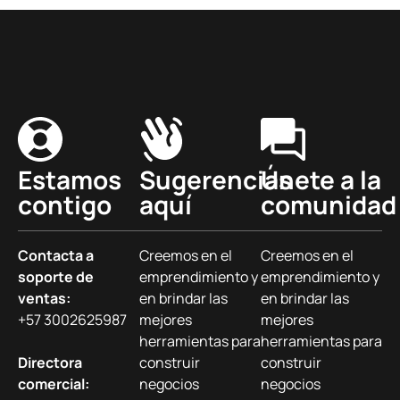
Estamos
Sugerencias
Únete a la
contigo
aquí
comunidad
Contacta a
Creemos en el
Creemos en el
soporte de
emprendimiento y
emprendimiento y
ventas:
en brindar las
en brindar las
+57 3002625987
mejores
mejores
herramientas para
herramientas para
Directora
construir
construir
comercial:
negocios
negocios