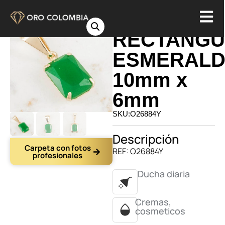
DIJE
RECTANGU
ESMERAL
10mm x
6mm
SKU:O26884Y
Descripción
Carpeta con fotos
REF: O26884Y
profesionales
Ducha diaria
Cremas,
cosmeticos