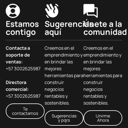
Estamos
Sugerencias
Únete a la
contigo
aquí
comunidad
Contacta a
Creemos en el
Creemos en el
soporte de
emprendimiento y
emprendimiento y
ventas:
en brindar las
en brindar las
+57 3002625987
mejores
mejores
herramientas para
herramientas para
Directora
construir
construir
comercial:
negocios
negocios
+57 3002625987
rentables y
rentables y
sostenibles.
sostenibles.
Te
contactamos
Sugerencias
Unirme
y pqrs
Ahora