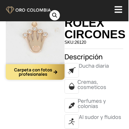
DIJE
ROLEX
CIRCONES
SKU:26120
Descripción
Ducha diaria
Carpeta con fotos
profesionales
Cremas,
cosmeticos
Perfumes y
colonias
Al sudor y fluidos