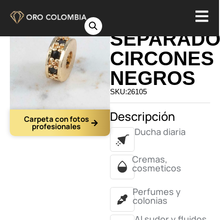
DIJE
SEPARAD
CIRCONES
NEGROS
SKU:26105
Descripción
Carpeta con fotos
profesionales
Ducha diaria
Cremas,
cosmeticos
Perfumes y
colonias
Al sudor y fluidos