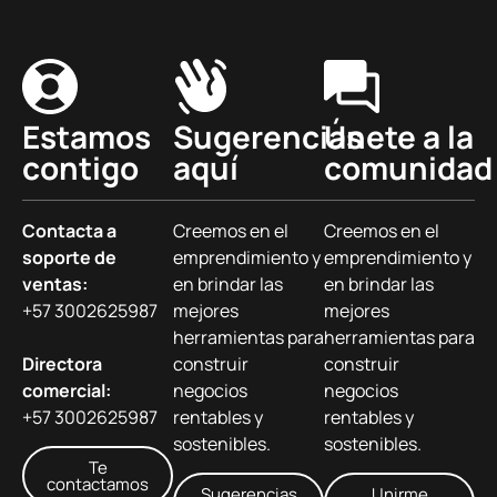
Estamos
Sugerencias
Únete a la
contigo
aquí
comunidad
Contacta a
Creemos en el
Creemos en el
soporte de
emprendimiento y
emprendimiento y
ventas:
en brindar las
en brindar las
+57 3002625987
mejores
mejores
herramientas para
herramientas para
Directora
construir
construir
comercial:
negocios
negocios
+57 3002625987
rentables y
rentables y
sostenibles.
sostenibles.
Te
contactamos
Sugerencias
Unirme