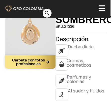
DIJE
SOMBRER
SKU:27336
Descripción
Ducha diaria
Carpeta con fotos
Cremas,
profesionales
cosmeticos
Perfumes y
colonias
Al sudor y fluidos