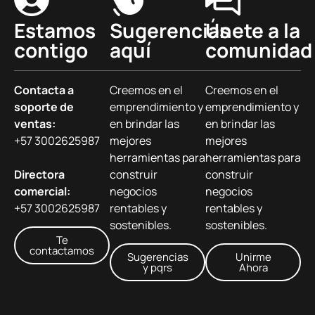
Estamos
Sugerencias
Únete a la
contigo
aquí
comunidad
Contacta a
Creemos en el
Creemos en el
soporte de
emprendimiento y
emprendimiento y
ventas:
en brindar las
en brindar las
+57 3002625987
mejores
mejores
herramientas para
herramientas para
Directora
construir
construir
comercial:
negocios
negocios
+57 3002625987
rentables y
rentables y
sostenibles.
sostenibles.
Te
contactamos
Sugerencias
Unirme
y pqrs
Ahora