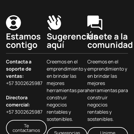
Estamos
Sugerencias
Únete a la
contigo
aquí
comunidad
Contacta a
Creemos en el
Creemos en el
soporte de
emprendimiento y
emprendimiento y
ventas:
en brindar las
en brindar las
+57 3002625987
mejores
mejores
herramientas para
herramientas para
Directora
construir
construir
comercial:
negocios
negocios
+57 3002625987
rentables y
rentables y
sostenibles.
sostenibles.
Te
contactamos
Sugerencias
Unirme