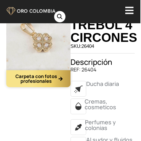
DIJE
TREBOL 4
CIRCONES
SKU:26404
Descripción
REF: 26404
Carpeta con fotos
profesionales
Ducha diaria
Cremas,
cosmeticos
Perfumes y
colonias
Al sudor y fluidos