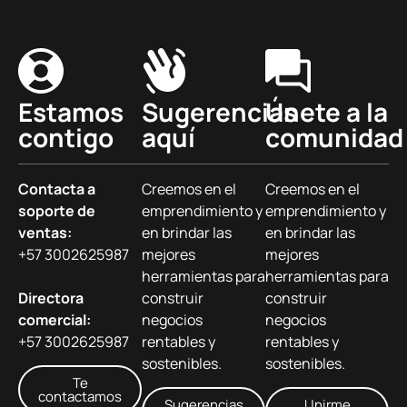
Estamos
Sugerencias
Únete a la
contigo
aquí
comunidad
Contacta a
Creemos en el
Creemos en el
soporte de
emprendimiento y
emprendimiento y
ventas:
en brindar las
en brindar las
+57 3002625987
mejores
mejores
herramientas para
herramientas para
Directora
construir
construir
comercial:
negocios
negocios
+57 3002625987
rentables y
rentables y
sostenibles.
sostenibles.
Te
contactamos
Sugerencias
Unirme