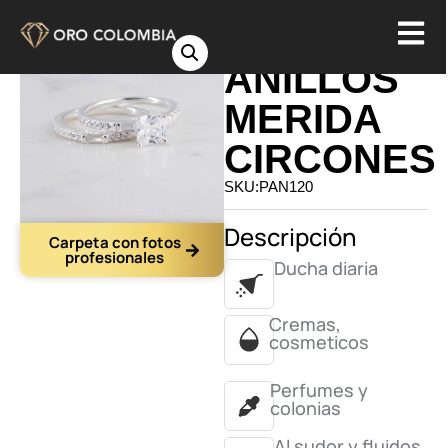
DUO DE
ANILLOS
MERIDA
CIRCONES
SKU:PAN120
Descripción
Carpeta con fotos
profesionales
Ducha diaria
Cremas,
cosmeticos
Perfumes y
colonias
Al sudor y fluidos