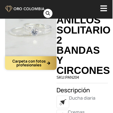
DUO DE
ANILLOS
SOLITARIO
2
BANDAS
Y
Carpeta con fotos
profesionales
CIRCONES
SKU:PAN204
Descripción
Ducha diaria
Cremas,