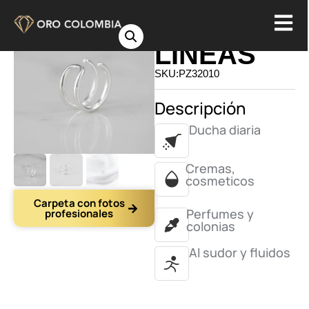
EARCUFF
LINEAS
SKU:PZ32010
Descripción
Ducha diaria
Cremas,
cosmeticos
Carpeta con fotos
Perfumes y
profesionales
colonias
Al sudor y fluidos