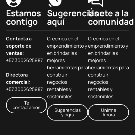
Estamos
Sugerencias
Únete a la
contigo
aquí
comunidad
Contacta a
Creemos en el
Creemos en el
soporte de
emprendimiento y
emprendimiento y
ventas:
en brindar las
en brindar las
+57 3002625987
mejores
mejores
herramientas para
herramientas para
Directora
construir
construir
comercial:
negocios
negocios
+57 3002625987
rentables y
rentables y
sostenibles.
sostenibles.
Te
contactamos
Sugerencias
Unirme
y pqrs
Ahora