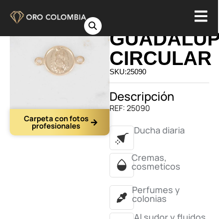
HERRAJE
GUADALU
CIRCULAR
SKU:25090
Descripción
REF: 25090
Carpeta con fotos
profesionales
Ducha diaria
Cremas,
cosmeticos
Perfumes y
colonias
Al sudor y fluidos