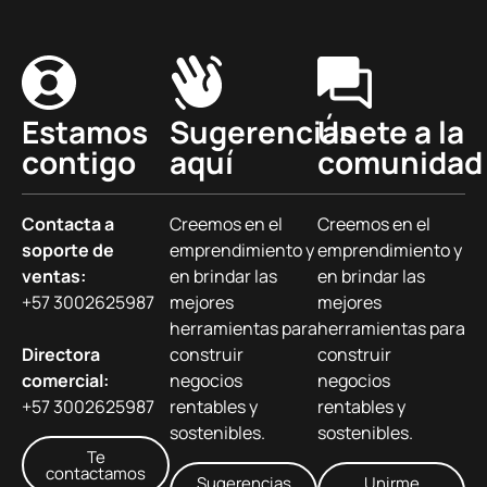
Estamos
Sugerencias
Únete a la
contigo
aquí
comunidad
Contacta a
Creemos en el
Creemos en el
soporte de
emprendimiento y
emprendimiento y
ventas:
en brindar las
en brindar las
+57 3002625987
mejores
mejores
herramientas para
herramientas para
Directora
construir
construir
comercial:
negocios
negocios
+57 3002625987
rentables y
rentables y
sostenibles.
sostenibles.
Te
contactamos
Sugerencias
Unirme