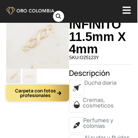
HERRAJE
INFINITO
11.5mm X
4mm
SKU:O25123Y
Descripción
Ducha diaria
Carpeta con fotos
profesionales
Cremas,
cosmeticos
Perfumes y
colonias
Al sudor y fluidos