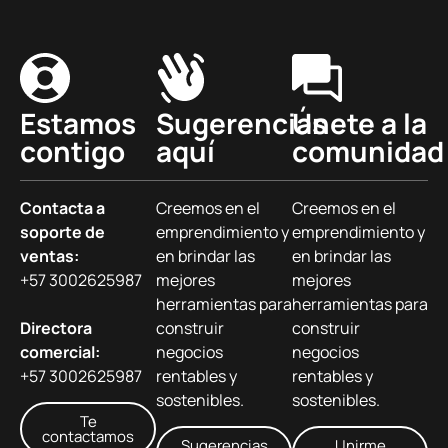
Estamos
Sugerencias
Únete a la
contigo
aquí
comunidad
Contacta a
Creemos en el
Creemos en el
soporte de
emprendimiento y
emprendimiento y
ventas:
en brindar las
en brindar las
+57 3002625987
mejores
mejores
herramientas para
herramientas para
Directora
construir
construir
comercial:
negocios
negocios
+57 3002625987
rentables y
rentables y
sostenibles.
sostenibles.
Te
contactamos
Sugerencias
Unirme