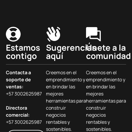
Estamos
Sugerencias
Únete a la
contigo
aquí
comunidad
Contacta a
Creemos en el
Creemos en el
soporte de
emprendimiento y
emprendimiento y
ventas:
en brindar las
en brindar las
+57 3002625987
mejores
mejores
herramientas para
herramientas para
Directora
construir
construir
comercial:
negocios
negocios
+57 3002625987
rentables y
rentables y
sostenibles.
sostenibles.